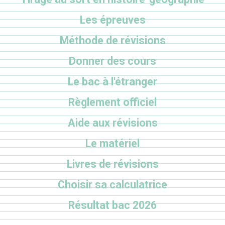
Les épreuves
Méthode de révisions
Donner des cours
Le bac à l'étranger
Règlement officiel
Aide aux révisions
Le matériel
Livres de révisions
Choisir sa calculatrice
Résultat bac 2026