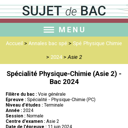
MENU
Accueil
>
Annales bac spé
>
Spé Physique Chimie
>
2024
>
Asie 2
Spécialité Physique-Chimie (Asie 2) -
Bac 2024
Filière du bac :
Voie générale
Epreuve :
Spécialité - Physique-Chimie (PC)
Niveau d'études :
Terminale
Année :
2024
Session :
Normale
Centre d'examen :
Asie 2
Date de l'épreuve :
11 juin 2024