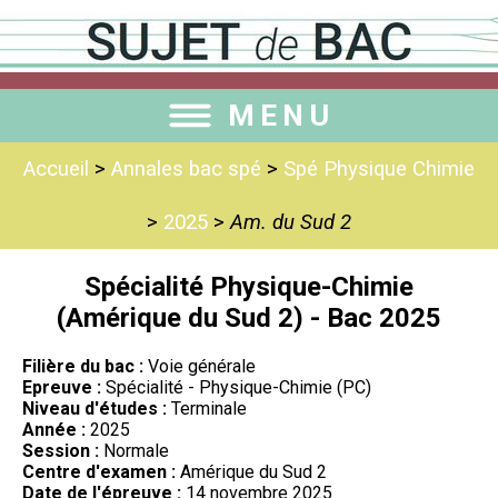
MENU
Accueil
>
Annales bac spé
>
Spé Physique Chimie
>
2025
>
Am. du Sud 2
Spécialité Physique-Chimie
(Amérique du Sud 2) - Bac 2025
Filière du bac :
Voie générale
Epreuve :
Spécialité - Physique-Chimie (PC)
Niveau d'études :
Terminale
Année :
2025
Session :
Normale
Centre d'examen :
Amérique du Sud 2
Date de l'épreuve :
14 novembre 2025