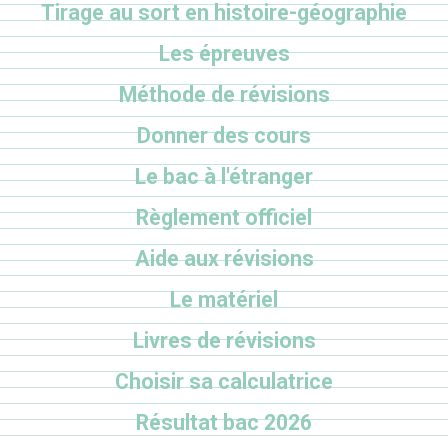
Tirage au sort en histoire-géographie
Les épreuves
Méthode de révisions
Donner des cours
Le bac à l'étranger
Règlement officiel
Aide aux révisions
Le matériel
Livres de révisions
Choisir sa calculatrice
Résultat bac 2026