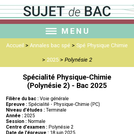
MENU
Accueil
>
Annales bac spé
>
Spé Physique Chimie
>
2025
>
Polynésie 2
Spécialité Physique-Chimie
(Polynésie 2) - Bac 2025
Filière du bac :
Voie générale
Epreuve :
Spécialité - Physique-Chimie (PC)
Niveau d'études :
Terminale
Année :
2025
Session :
Normale
Centre d'examen :
Polynésie 2
Date de l'épreuve :
18 juin 2025