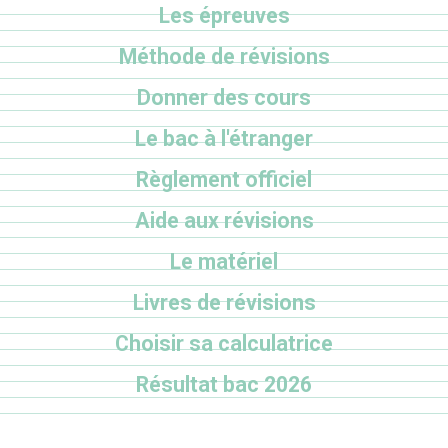
Les épreuves
Méthode de révisions
Donner des cours
Le bac à l'étranger
Règlement officiel
Aide aux révisions
Le matériel
Livres de révisions
Choisir sa calculatrice
Résultat bac 2026