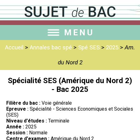
MENU
Accueil
>
Annales bac spé
>
Spé SES
>
2025
>
Am.
du Nord 2
Spécialité SES (Amérique du Nord 2)
- Bac 2025
Filière du bac :
Voie générale
Epreuve :
Spécialité - Sciences Economiques et Sociales
(SES)
Niveau d'études :
Terminale
Année :
2025
Session :
Normale
Centre d'examen :
Amérique du Nord 2