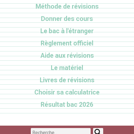
Méthode de révisions
Donner des cours
Le bac à l'étranger
Règlement officiel
Aide aux révisions
Le matériel
Livres de révisions
Choisir sa calculatrice
Résultat bac 2026