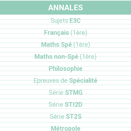
ANNALES
Sujets
E3C
Français
(1ère)
Maths Spé
(1ère)
Maths non-Spé
(1ère)
Philosophie
Epreuves de
Spécialité
Série
STMG
Série
STI2D
Série
ST2S
Métropole