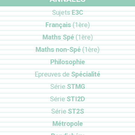
Sujets
E3C
Français
(1ère)
Maths Spé
(1ère)
Maths non-Spé
(1ère)
Philosophie
Epreuves de
Spécialité
Série
STMG
Série
STI2D
Série
ST2S
Métropole