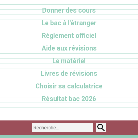
Donner des cours
Le bac à l'étranger
Règlement officiel
Aide aux révisions
Le matériel
Livres de révisions
Choisir sa calculatrice
Résultat bac 2026