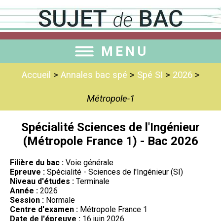
MENU
Accueil
>
Annales bac spé
>
Spé SI
>
2026
>
Métropole-1
Spécialité Sciences de l'Ingénieur
(Métropole France 1) - Bac 2026
Filière du bac :
Voie générale
Epreuve :
Spécialité - Sciences de l'Ingénieur (SI)
Niveau d'études :
Terminale
Année :
2026
Session :
Normale
Centre d'examen :
Métropole France 1
Date de l'épreuve :
16 juin 2026