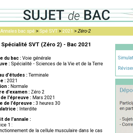
>
Annales bac spé
>
Spé SVT
>
2021
>
Zéro-2
Spécialité SVT (Zéro 2) - Bac 2021
Simulat
re du bac :
Voie générale
uve :
Spécialité - Sciences de la Vie et de la Terre
Réviser
)
au d'études :
Terminale
e :
2021
ion :
Normale
re d'examen :
Zéro 2
de l'épreuve :
Mars 2021
e de l'épreuve :
3 heures 30
latrice :
Interdite
it de l'annale :
ice 1 :
nctionnement de la cellule musculaire dans le cas