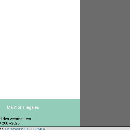
Mentions légales
ord des webmasters.
© 2007-2026.
ies.
En savoir plus
-
FERMER