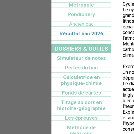
Cycle
Métropole
Le cy
Pondichéry
grand
litho
Ancien bac
échan
conce
Résultat bac 2026
l'atm
Montr
DOSSIERS & OUTILS
carbo
clima
Simulateur de notes
Exerc
Perles du bac
Un no
Calculatrice en
dépe
physique-chimie
Le di
actue
Fonds de cartes
la gl
bien 
Tirage au sort en
l'heu
histoire-géographie
Expl
Les épreuves
et am
l'hyp
Méthode de
consé
révisions