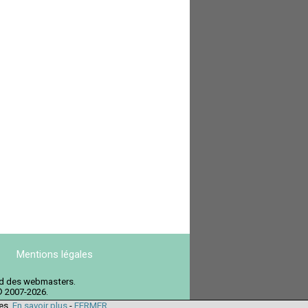
Mentions légales
ord des webmasters.
© 2007-2026.
ies.
En savoir plus
-
FERMER