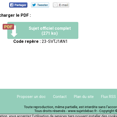
charger le PDF :
Sujet officiel complet
(271 ko)
Code repère :
23-SVTJ1AN1
Proposer un doc
Contact
Plan du site
Flux RSS
Toute reproduction, même partielle, est interdite sans l'acc
Tous droits réservés - www.sujetdebac.fr - Copyright 
tion, vous acceptez l'utilisation de services tiers pouvant installer des cook