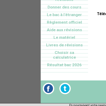
Donner des cours
Télé
Le bac à l'étranger
Règlement officiel
Aide aux révisions
Le matériel
Livres de révisions
Choisir sa
calculatrice
Résultat bac 2026
En poursuivant votre naviga