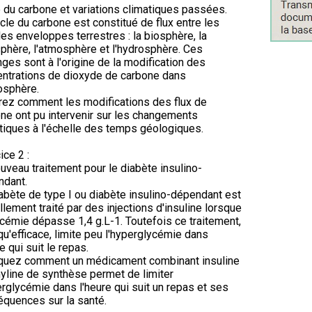
 du carbone et variations climatiques passées.
cle du carbone est constitué de flux entre les
es enveloppes terrestres : la biosphère, la
sphère, l'atmosphère et l'hydrosphère. Ces
ges sont à l'origine de la modification des
ntrations de dioxyde de carbone dans
osphère.
ez comment les modifications des flux de
ne ont pu intervenir sur les changements
tiques à l'échelle des temps géologiques.
ice 2 :
uveau traitement pour le diabète insulino-
ndant.
abète de type I ou diabète insulino-dépendant est
llement traité par des injections d'insuline lorsque
ycémie dépasse 1,4 g.L-1. Toutefois ce traitement,
qu'efficace, limite peu l'hyperglycémie dans
re qui suit le repas.
iquez comment un médicament combinant insuline
yline de synthèse permet de limiter
erglycémie dans l'heure qui suit un repas et ses
quences sur la santé.