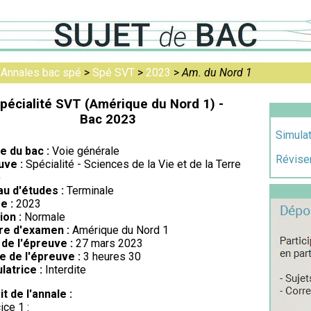
>
Annales bac spé
>
Spé SVT
>
2023
>
Am. du Nord 1
pécialité SVT (Amérique du Nord 1) -
Bac 2023
Simulat
re du bac :
Voie générale
Réviser
uve :
Spécialité - Sciences de la Vie et de la Terre
)
au d'études :
Terminale
e :
2023
ion :
Normale
re d'examen :
Amérique du Nord 1
de l'épreuve :
27 mars 2023
e de l'épreuve :
3 heures 30
latrice :
Interdite
it de l'annale :
ice 1 :