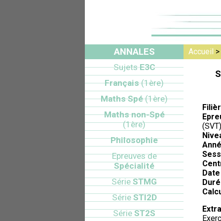
ANNALES
Accueil
Sujets
E3C
S
Français
(1ère)
Maths Spé
(1ère)
Filiè
Maths non-Spé
Epre
(1ère)
(SVT
Nive
Philosophie
Anné
Sess
Epreuves de
Cent
Spécialité
Date 
Série
STMG
Duré
Calcu
Série
STI2D
Extra
Série
ST2S
Exerc