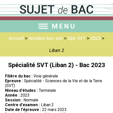
MENU
Accueil
>
Annales bac spé
>
Spé SVT
>
2023
>
Liban 2
Spécialité SVT (Liban 2) - Bac 2023
Filière du bac :
Voie générale
Epreuve :
Spécialité - Sciences de la Vie et de la Terre
(SVT)
Niveau d'études :
Terminale
Année :
2023
Session :
Normale
Centre d'examen :
Liban 2
Date de l'épreuve :
22 mars 2023