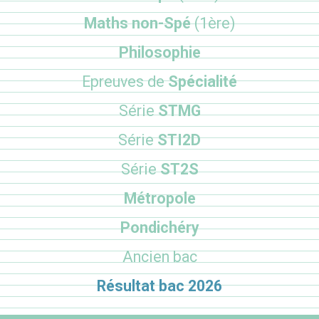
Maths non-Spé
(1ère)
Philosophie
Epreuves de
Spécialité
Série
STMG
Série
STI2D
Série
ST2S
Métropole
Pondichéry
Ancien bac
Résultat bac 2026