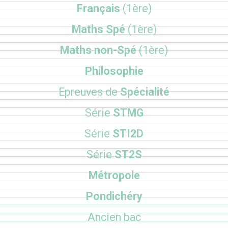
Français
(1ère)
Maths Spé
(1ère)
Maths non-Spé
(1ère)
Philosophie
Epreuves de
Spécialité
Série
STMG
Série
STI2D
Série
ST2S
Métropole
Pondichéry
Ancien bac