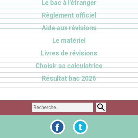
Le bac à l'étranger
Règlement officiel
Aide aux révisions
Le matériel
Livres de révisions
Choisir sa calculatrice
Résultat bac 2026