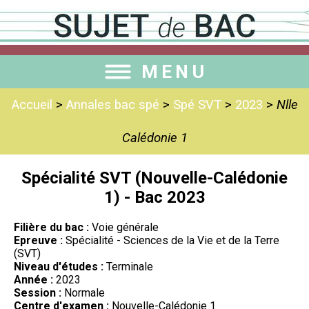
MENU
Accueil
>
Annales bac spé
>
Spé SVT
>
2023
>
Nlle
Calédonie 1
Spécialité SVT (Nouvelle-Calédonie
1) - Bac 2023
Filière du bac :
Voie générale
Epreuve :
Spécialité - Sciences de la Vie et de la Terre
(SVT)
Niveau d'études :
Terminale
Année :
2023
Session :
Normale
Centre d'examen :
Nouvelle-Calédonie 1