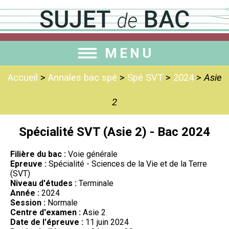
MENU
Accueil
>
Annales bac spé
>
Spé SVT
>
2024
>
Asie
2
Spécialité SVT (Asie 2) - Bac 2024
Filière du bac :
Voie générale
Epreuve :
Spécialité - Sciences de la Vie et de la Terre
(SVT)
Niveau d'études :
Terminale
Année :
2024
Session :
Normale
Centre d'examen :
Asie 2
Date de l'épreuve :
11 juin 2024