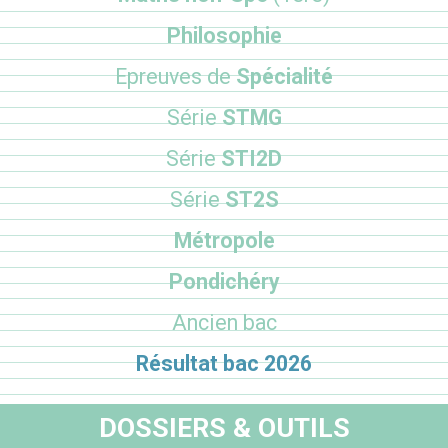
Philosophie
Epreuves de
Spécialité
Série
STMG
Série
STI2D
Série
ST2S
Métropole
Pondichéry
Ancien bac
Résultat bac 2026
DOSSIERS & OUTILS