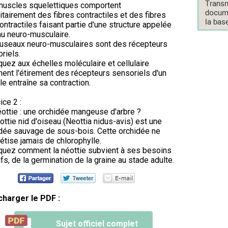
muscles squelettiques comportent
itairement des fibres contractiles et des fibres
ontractiles faisant partie d'une structure appelée
u neuro-musculaire.
useaux neuro-musculaires sont des récepteurs
riels.
quez aux échelles moléculaire et cellulaire
nt l'étirement des récepteurs sensoriels d'un
e entraîne sa contraction.
ice 2 :
ottie : une orchidée mangeuse d'arbre ?
ottie nid d'oiseau (Neottia nidus-avis) est une
dée sauvage de sous-bois. Cette orchidée ne
étise jamais de chlorophylle.
quez comment la néottie subvient à ses besoins
tifs, de la germination de la graine au stade adulte.
charger le PDF :
Sujet officiel complet