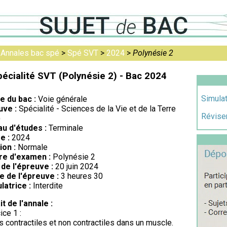
>
Annales bac spé
>
Spé SVT
>
2024
>
Polynésie 2
écialité SVT (Polynésie 2) - Bac 2024
Simulat
re du bac :
Voie générale
uve :
Spécialité - Sciences de la Vie et de la Terre
Réviser
)
au d'études :
Terminale
e :
2024
ion :
Normale
re d'examen :
Polynésie 2
de l'épreuve :
20 juin 2024
e de l'épreuve :
3 heures 30
latrice :
Interdite
it de l'annale :
ice 1 :
s contractiles et non contractiles dans un muscle.