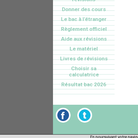
Donner des cours
Le bac à l'étranger
Règlement officiel
Aide aux révisions
Le matériel
Livres de révisions
Choisir sa
calculatrice
Résultat bac 2026
En poursuivant votre naviga