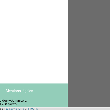
Mentions légales
ord des webmasters.
© 2007-2026.
ies.
En savoir plus
-
FERMER