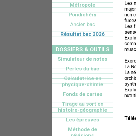
Les 
Métropole
major
Pondichéry
non c
fusea
Ancien bac
Les f
senso
Résultat bac 2026
Expli
comme
DOSSIERS & OUTILS
muscl
Simulateur de notes
Exerc
La Né
Perles du bac
La né
Calculatrice en
orchi
synth
physique-chimie
Expli
Fonds de cartes
nutri
Tirage au sort en
histoire-géographie
Télé
Les épreuves
Méthode de
révisions