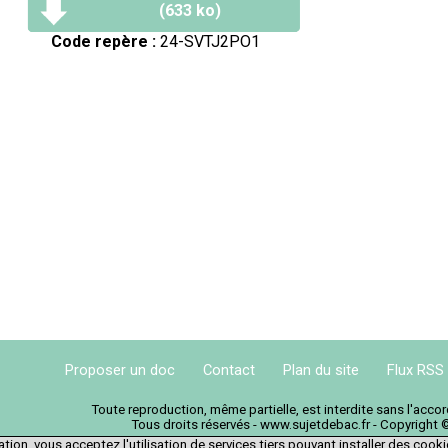
(633 ko)
Code repère :
24-SVTJ2PO1
Proposer un doc
Contact
Plan du site
Flux RSS
Toute reproduction, même partielle, est interdite sans l'acc
Tous droits réservés - www.sujetdebac.fr - Copyright 
tion, vous acceptez l'utilisation de services tiers pouvant installer des cook