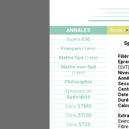
ANNALES
Accueil
Sujets
E3C
Sp
Français
(1ère)
Filiè
Maths Spé
(1ère)
Epre
Maths non-Spé
(SVT
(1ère)
Nive
Anné
Philosophie
Sess
Cent
Epreuves de
Date 
Spécialité
Duré
Calcu
Série
STMG
Série
STI2D
Extra
Exerc
Série
ST2S
Fibre