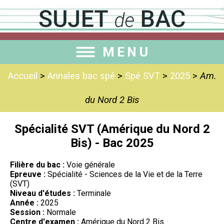
MENU
Accueil
>
Annales bac spé
>
Spé SVT
>
2025
>
Am.
du Nord 2 Bis
Spécialité SVT (Amérique du Nord 2
Bis) - Bac 2025
Filière du bac :
Voie générale
Epreuve :
Spécialité - Sciences de la Vie et de la Terre
(SVT)
Niveau d'études :
Terminale
Année :
2025
Session :
Normale
Centre d'examen :
Amérique du Nord 2 Bis