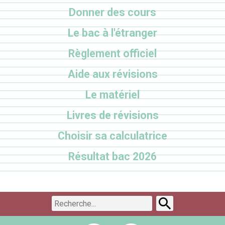
Donner des cours
Le bac à l'étranger
Règlement officiel
Aide aux révisions
Le matériel
Livres de révisions
Choisir sa calculatrice
Résultat bac 2026