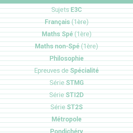
Sujets
E3C
Français
(1ère)
Maths Spé
(1ère)
Maths non-Spé
(1ère)
Philosophie
Epreuves de
Spécialité
Série
STMG
Série
STI2D
Série
ST2S
Métropole
Pondichéry