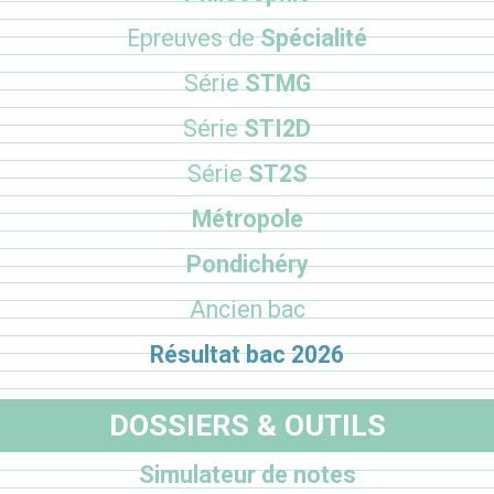
Epreuves de
Spécialité
Série
STMG
Série
STI2D
Série
ST2S
Métropole
Pondichéry
Ancien bac
Résultat bac 2026
DOSSIERS & OUTILS
Simulateur de notes