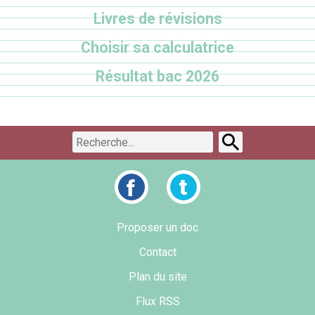
Livres de révisions
Choisir sa calculatrice
Résultat bac 2026
Proposer un doc
Contact
Plan du site
Flux RSS