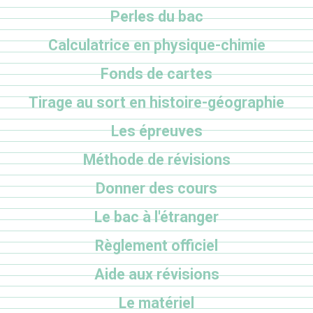
Perles du bac
Calculatrice en physique-chimie
Fonds de cartes
Tirage au sort en histoire-géographie
Les épreuves
Méthode de révisions
Donner des cours
Le bac à l'étranger
Règlement officiel
Aide aux révisions
Le matériel