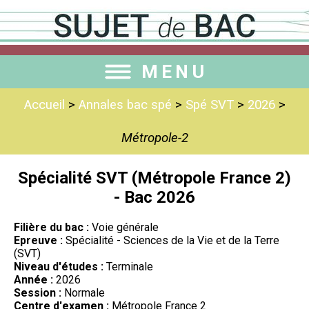
MENU
Accueil
>
Annales bac spé
>
Spé SVT
>
2026
>
Métropole-2
Spécialité SVT (Métropole France 2)
- Bac 2026
Filière du bac :
Voie générale
Epreuve :
Spécialité - Sciences de la Vie et de la Terre
(SVT)
Niveau d'études :
Terminale
Année :
2026
Session :
Normale
Centre d'examen :
Métropole France 2