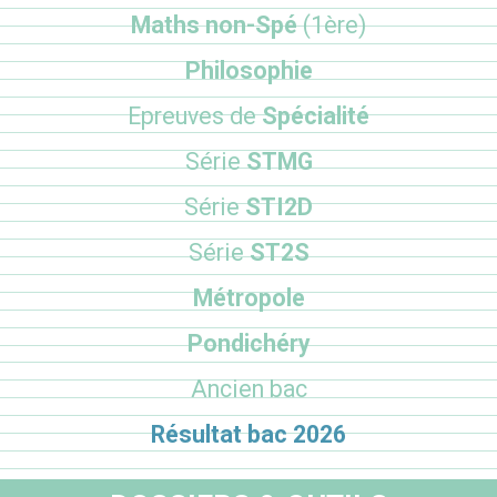
Maths non-Spé
(1ère)
Philosophie
Epreuves de
Spécialité
Série
STMG
Série
STI2D
Série
ST2S
Métropole
Pondichéry
Ancien bac
Résultat bac 2026