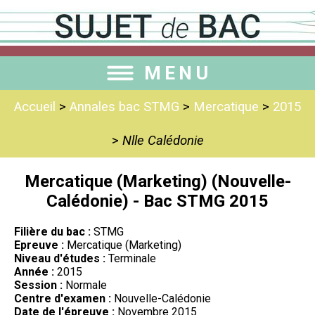
MENU
Accueil
>
Annales bac STMG
>
Mercatique
>
2015
>
Nlle Calédonie
Mercatique (Marketing) (Nouvelle-
Calédonie) - Bac STMG 2015
Filière du bac :
STMG
Epreuve :
Mercatique (Marketing)
Niveau d'études :
Terminale
Année :
2015
Session :
Normale
Centre d'examen :
Nouvelle-Calédonie
Date de l'épreuve :
Novembre 2015