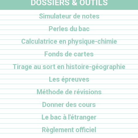
DOSSIERS & OUTILS
Simulateur de notes
Perles du bac
Calculatrice en physique-chimie
Fonds de cartes
Tirage au sort en histoire-géographie
Les épreuves
Méthode de révisions
Donner des cours
Le bac à l'étranger
Règlement officiel