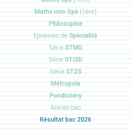
Maths non-Spé
(1ère)
Philosophie
Epreuves de
Spécialité
Série
STMG
Série
STI2D
Série
ST2S
Métropole
Pondichéry
Ancien bac
Résultat bac 2026