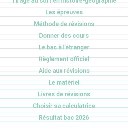
Tirage au sort en histoire-géographie
Les épreuves
Méthode de révisions
Donner des cours
Le bac à l'étranger
Règlement officiel
Aide aux révisions
Le matériel
Livres de révisions
Choisir sa calculatrice
Résultat bac 2026