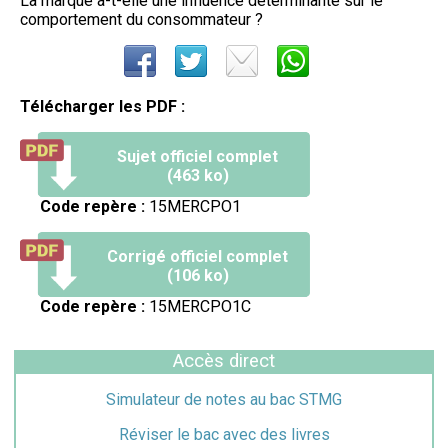
La marque a-t-elle une influence déterminante sur le
comportement du consommateur ?
Télécharger les PDF :
Sujet officiel complet
(463 ko)
Code repère :
15MERCPO1
Corrigé officiel complet
(106 ko)
Code repère :
15MERCPO1C
Accès direct
Simulateur de notes au bac STMG
Réviser le bac avec des livres