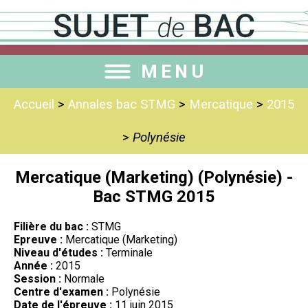
MENU
Accueil
>
Annales bac STMG
>
Mercatique
>
2015
>
Polynésie
Mercatique (Marketing) (Polynésie) -
Bac STMG 2015
Filière du bac :
STMG
Epreuve :
Mercatique (Marketing)
Niveau d'études :
Terminale
Année :
2015
Session :
Normale
Centre d'examen :
Polynésie
Date de l'épreuve :
11 juin 2015