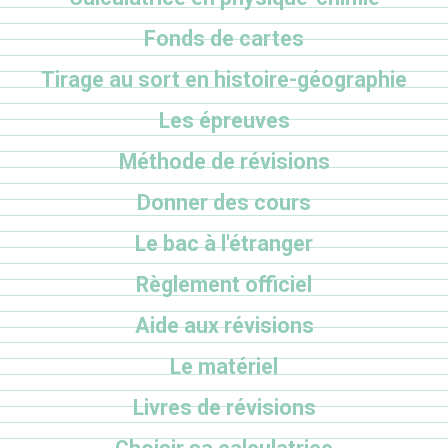
Fonds de cartes
Tirage au sort en histoire-géographie
Les épreuves
Méthode de révisions
Donner des cours
Le bac à l'étranger
Règlement officiel
Aide aux révisions
Le matériel
Livres de révisions