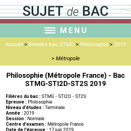
MENU
Accueil
>
Annales bac STMG
>
Philosophie
>
2019
>
Métropole
Philosophie (Métropole France) - Bac
STMG-STI2D-ST2S 2019
Filières du bac :
STMG - STI2D - ST2S
Epreuve :
Philosophie
Niveau d'études :
Terminale
Année :
2019
Session :
Normale
Centre d'examen :
Métropole France
Date de l'épreuve :
17 juin 2019