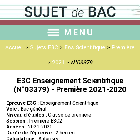
MENU
Accueil
>
Sujets E3C
>
Ens Scientifique
>
Première
>
2021
>
N°03379
E3C Enseignement Scientifique
(N°03379) - Première 2021-2020
Epreuve E3C :
Enseignement Scientifique
Voie :
Bac général
Niveau d'études :
Classe de première
Session :
Première E3C2
Années :
2021-2020
Durée de l'épreuve :
2 heures
Calculatrice :
Autorisée