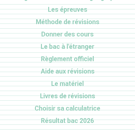
Les épreuves
Méthode de révisions
Donner des cours
Le bac à l'étranger
Règlement officiel
Aide aux révisions
Le matériel
Livres de révisions
Choisir sa calculatrice
Résultat bac 2026