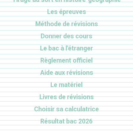
Les épreuves
Méthode de révisions
Donner des cours
Le bac à l'étranger
Règlement officiel
Aide aux révisions
Le matériel
Livres de révisions
Choisir sa calculatrice
Résultat bac 2026