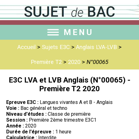
MENU
Accueil
>
Sujets E3C
>
Anglais LVA-LVB
>
Première T2
>
2020
>
N°00065
E3C LVA et LVB Anglais (N°00065) -
Première T2 2020
Epreuve E3C :
Langues vivantes A et B - Anglais
Voie :
Bac général et techno
Niveau d'études :
Classe de première
Session :
Première 2ème trimestre E3C1
Année :
2020
Durée de l'épreuve :
1 heure
Calculatrice :
Interdite