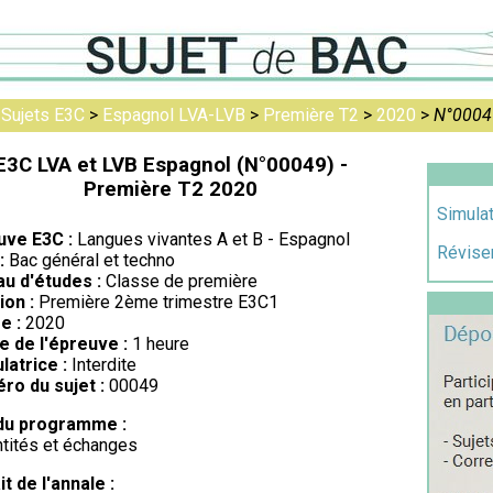
>
Sujets E3C
>
Espagnol LVA-LVB
>
Première T2
>
2020
>
N°0004
E3C LVA et LVB Espagnol (N°00049) -
Première T2 2020
Simulat
uve E3C :
Langues vivantes A et B - Espagnol
Réviser
:
Bac général et techno
au d'études :
Classe de première
ion :
Première 2ème trimestre E3C1
e :
2020
e de l'épreuve :
1 heure
latrice :
Interdite
ro du sujet :
00049
du programme :
ntités et échanges
it de l'annale :