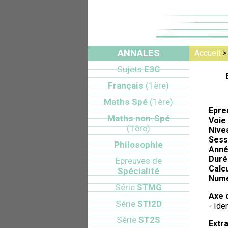
ANNALES
Accueil
Sujets
E3C
Français
(1ère)
Maths Spé
(1ère)
Epre
Maths non-Spé
Voie 
(1ère)
Nive
Sess
Philosophie
Anné
Duré
Epreuves de
Calcu
Spécialité
Numé
Série
STMG
Axe 
Série
STI2D
- Ide
Série
ST2S
Extra