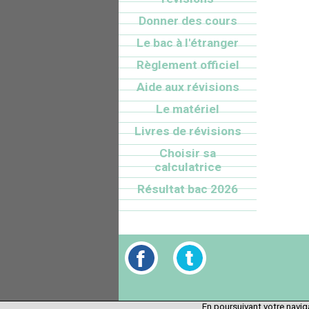
Donner des cours
Le bac à l'étranger
Règlement officiel
Aide aux révisions
Le matériel
Livres de révisions
Choisir sa
calculatrice
Résultat bac 2026
En poursuivant votre naviga