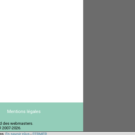
Mentions légales
ord des webmasters.
© 2007-2026.
ies.
En savoir plus
-
FERMER