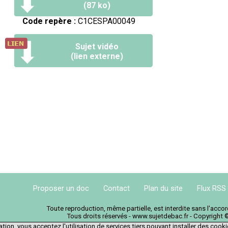
(87 ko)
Code repère :
C1CESPA00049
Sujet vidéo
(lien externe)
Proposer un doc
Contact
Plan du site
Flux RSS
Toute reproduction, même partielle, est interdite sans l'acc
Tous droits réservés - www.sujetdebac.fr - Copyright 
tion, vous acceptez l'utilisation de services tiers pouvant installer des cook