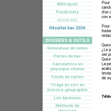
Pour 
Métropole
candi
Pondichéry
d'un 
con e
Ancien bac
Pour 
Résultat bac 2026
trait
rédac
DOSSIERS & OUTILS
Quest
Simulateur de notes
¿Le p
ser p
Perles du bac
Quest
Calculatrice en
La pe
acaba
physique-chimie
limit
Fonds de cartes
dé su
Tirage au sort en
histoire-géographie
Télé
Les épreuves
Méthode de
révisions