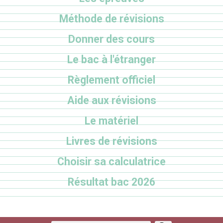
Méthode de révisions
Donner des cours
Le bac à l'étranger
Règlement officiel
Aide aux révisions
Le matériel
Livres de révisions
Choisir sa calculatrice
Résultat bac 2026