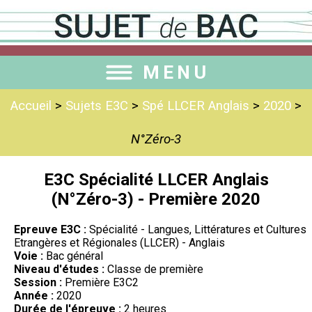
MENU
Accueil
>
Sujets E3C
>
Spé LLCER Anglais
>
2020
>
N°Zéro-3
E3C Spécialité LLCER Anglais
(N°Zéro-3) - Première 2020
Epreuve E3C :
Spécialité - Langues, Littératures et Cultures
Etrangères et Régionales (LLCER) - Anglais
Voie :
Bac général
Niveau d'études :
Classe de première
Session :
Première E3C2
Année :
2020
Durée de l'épreuve :
2 heures