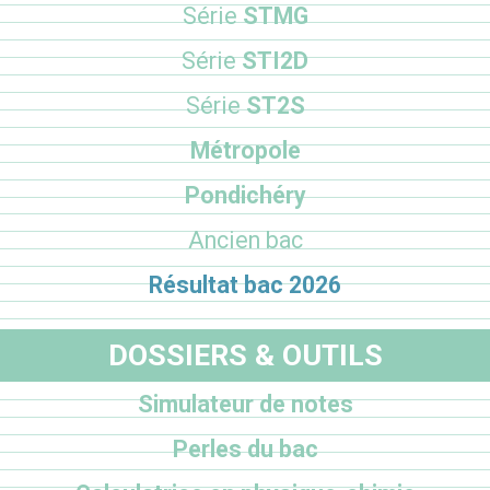
Série
STMG
Série
STI2D
Série
ST2S
Métropole
Pondichéry
Ancien bac
Résultat bac 2026
DOSSIERS & OUTILS
Simulateur de notes
Perles du bac