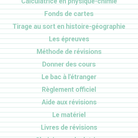
Calculatrice en physique-chimie
Fonds de cartes
Tirage au sort en histoire-géographie
Les épreuves
Méthode de révisions
Donner des cours
Le bac à l'étranger
Règlement officiel
Aide aux révisions
Le matériel
Livres de révisions