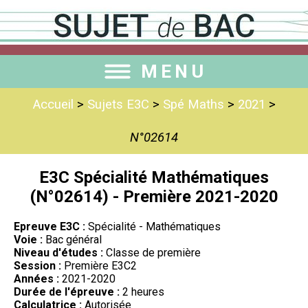
MENU
Accueil
>
Sujets E3C
>
Spé Maths
>
2021
>
N°02614
E3C Spécialité Mathématiques
(N°02614) - Première 2021-2020
Epreuve E3C :
Spécialité - Mathématiques
Voie :
Bac général
Niveau d'études :
Classe de première
Session :
Première E3C2
Années :
2021-2020
Durée de l'épreuve :
2 heures
Calculatrice :
Autorisée