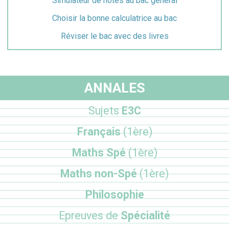
Simulateur de notes au bac général
Choisir la bonne calculatrice au bac
Réviser le bac avec des livres
ANNALES
Sujets
E3C
Français
(1ère)
Maths Spé
(1ère)
Maths non-Spé
(1ère)
Philosophie
Epreuves de
Spécialité