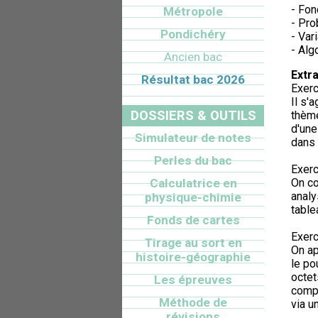
- Fon
Métropole
- Pro
Pondichéry
- Var
- Alg
Ancien bac
Extra
Résultat bac 2026
Exerc
Il s'
DOSSIERS & OUTILS
thème
d'une
Simulateur de notes
dans 
Perles du bac
Exerc
Calculatrice en
On co
analy
physique-chimie
table
Fonds de cartes
Exerc
Tirage au sort en
On ap
histoire-géographie
le po
octet
Les épreuves
compr
Méthode de
via u
révisions