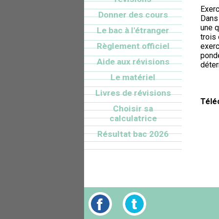
Exerc
Donner des cours
Dans 
une q
Le bac à l'étranger
trois
Règlement officiel
exerc
pondé
Aide aux révisions
déter
Le matériel
Livres de révisions
Télé
Choisir sa
calculatrice
Résultat bac 2026