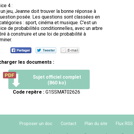
ice 4 :
un jeu, Jeanne doit trouver la bonne réponse à
uestion posée. Les questions sont classées en
 catégories : sport, cinéma et musique. C'est un
ice de probabilités conditionnelles, avec un arbre
ré à construire et une loi de probabilité à
miner.
charger les documents :
Sujet officiel complet
(860 ko)
Code repère :
G1SSMAT02626
Proposer un doc
Contact
Plan du site
Flux RSS