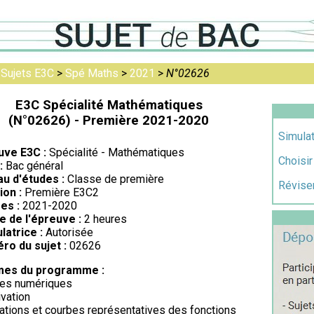
>
Sujets E3C
>
Spé Maths
>
2021
>
N°02626
E3C Spécialité Mathématiques
(N°02626) - Première 2021-2020
Simulat
uve E3C :
Spécialité - Mathématiques
Choisir
:
Bac général
au d'études :
Classe de première
Réviser
ion :
Première E3C2
es :
2021-2020
e de l'épreuve :
2 heures
latrice :
Autorisée
ro du sujet :
02626
es du programme :
tes numériques
ivation
iations et courbes représentatives des fonctions