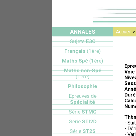
ANNALES
Accueil
Sujets
E3C
Français
(1ère)
Maths Spé
(1ère)
Epre
Maths non-Spé
Voie 
(1ère)
Nive
Sess
Philosophie
Anné
Duré
Epreuves de
Calcu
Spécialité
Numé
Série
STMG
Thèm
Série
STI2D
- Sui
- Dér
Série
ST2S
- Var