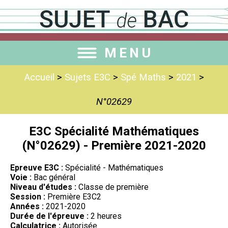
MENU
Accueil
>
Sujets E3C
>
Spé Maths
>
2021
>
N°02629
E3C Spécialité Mathématiques
(N°02629) - Première 2021-2020
Epreuve E3C :
Spécialité - Mathématiques
Voie :
Bac général
Niveau d'études :
Classe de première
Session :
Première E3C2
Années :
2021-2020
Durée de l'épreuve :
2 heures
Calculatrice :
Autorisée