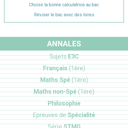
Choisir la bonne calculatrice au bac
Réviser le bac avec des livres
ANNALES
Sujets
E3C
Français
(1ère)
Maths Spé
(1ère)
Maths non-Spé
(1ère)
Philosophie
Epreuves de
Spécialité
Série
STMG