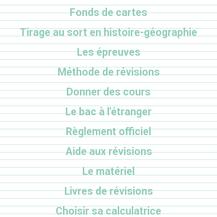
Fonds de cartes
Tirage au sort en histoire-géographie
Les épreuves
Méthode de révisions
Donner des cours
Le bac à l'étranger
Règlement officiel
Aide aux révisions
Le matériel
Livres de révisions
Choisir sa calculatrice