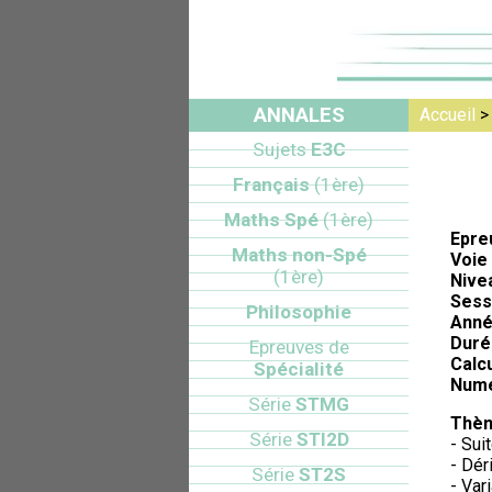
ANNALES
Accueil
Sujets
E3C
Français
(1ère)
Maths Spé
(1ère)
Epre
Maths non-Spé
Voie 
(1ère)
Nive
Sess
Philosophie
Anné
Duré
Epreuves de
Calcu
Spécialité
Numé
Série
STMG
Thèm
Série
STI2D
- Sui
- Dér
Série
ST2S
- Var