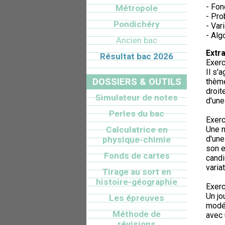
- Fon
Métropole
- Pro
Pondichéry
- Var
- Alg
Ancien bac
Extra
Résultat bac 2026
Exerc
Il s'
DOSSIERS & OUTILS
thème
droit
Simulateur de notes
d'une
Perles du bac
Exerc
Calculatrice en
Une n
d'une
physique-chimie
son e
Fonds de cartes
candi
varia
Tirage au sort en
histoire-géographie
Exerc
Un jo
Les épreuves
modél
Méthode de
avec 
révisions