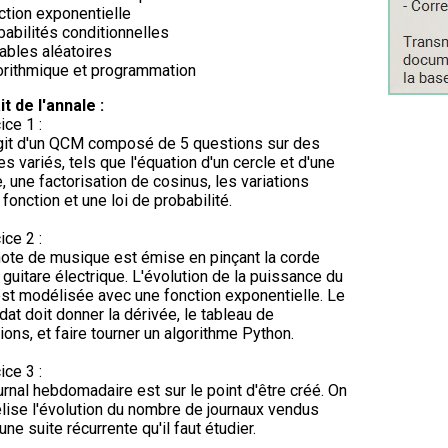
ction exponentielle
babilités conditionnelles
iables aléatoires
orithmique et programmation
it de l'annale :
ice 1 :
agit d'un QCM composé de 5 questions sur des
s variés, tels que l'équation d'un cercle et d'une
e, une factorisation de cosinus, les variations
 fonction et une loi de probabilité.
ice 2 :
ote de musique est émise en pinçant la corde
 guitare électrique. L'évolution de la puissance du
st modélisée avec une fonction exponentielle. Le
dat doit donner la dérivée, le tableau de
tions, et faire tourner un algorithme Python.
ice 3 :
urnal hebdomadaire est sur le point d'être créé. On
ise l'évolution du nombre de journaux vendus
une suite récurrente qu'il faut étudier.