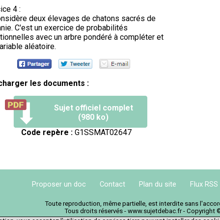
ice 4 :
nsidère deux élevages de chatons sacrés de
nie. C'est un exercice de probabilités
tionnelles avec un arbre pondéré à compléter et
ariable aléatoire.
charger les documents :
Sujet officiel complet
(980 ko)
Code repère :
G1SSMAT02647
Proposer un doc
Contact
Plan du site
Flux RSS
Toute reproduction, même partielle, est interdite sans l'acc
Tous droits réservés - www.sujetdebac.fr - Copyright 