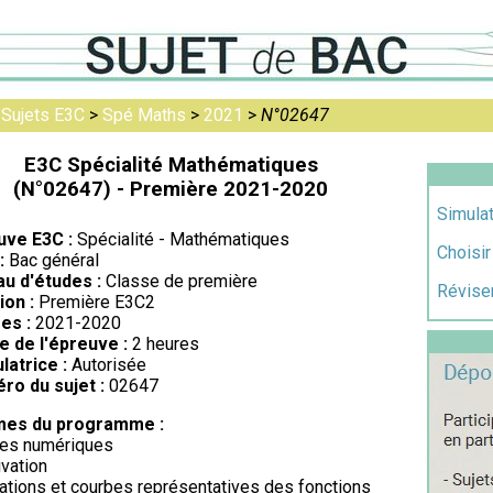
>
Sujets E3C
>
Spé Maths
>
2021
>
N°02647
E3C Spécialité Mathématiques
(N°02647) - Première 2021-2020
Simulat
uve E3C :
Spécialité - Mathématiques
Choisir
:
Bac général
au d'études :
Classe de première
Réviser
ion :
Première E3C2
es :
2021-2020
e de l'épreuve :
2 heures
latrice :
Autorisée
ro du sujet :
02647
es du programme :
tes numériques
ivation
iations et courbes représentatives des fonctions