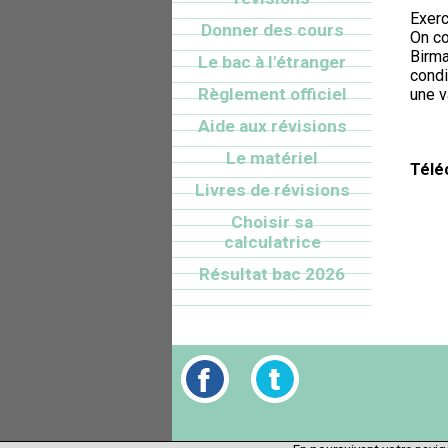
Exerc
Donner des cours
On co
Birma
Le bac à l'étranger
condi
Règlement officiel
une v
Aide aux révisions
Le matériel
Télé
Livres de révisions
Choisir sa
calculatrice
Résultat bac 2026