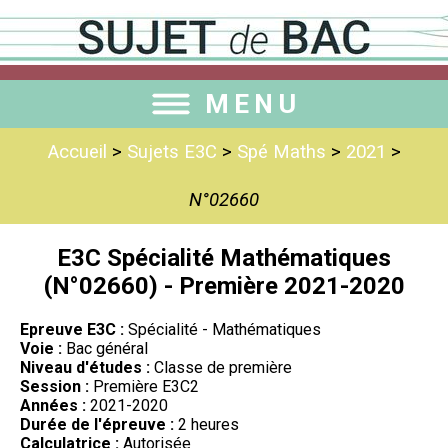
MENU
Accueil
>
Sujets E3C
>
Spé Maths
>
2021
>
N°02660
E3C Spécialité Mathématiques
(N°02660) - Première 2021-2020
Epreuve E3C :
Spécialité - Mathématiques
Voie :
Bac général
Niveau d'études :
Classe de première
Session :
Première E3C2
Années :
2021-2020
Durée de l'épreuve :
2 heures
Calculatrice :
Autorisée