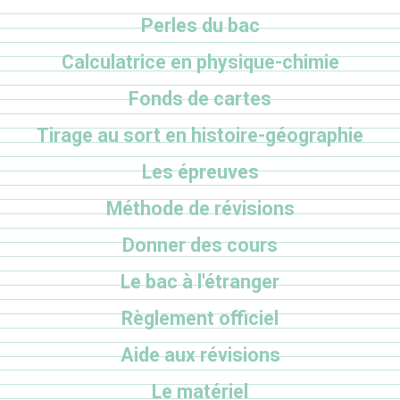
Perles du bac
Calculatrice en physique-chimie
Fonds de cartes
Tirage au sort en histoire-géographie
Les épreuves
Méthode de révisions
Donner des cours
Le bac à l'étranger
Règlement officiel
Aide aux révisions
Le matériel