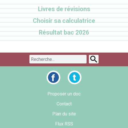
Livres de révisions
Choisir sa calculatrice
Résultat bac 2026
Proposer un doc
Contact
Plan du site
Flux RSS