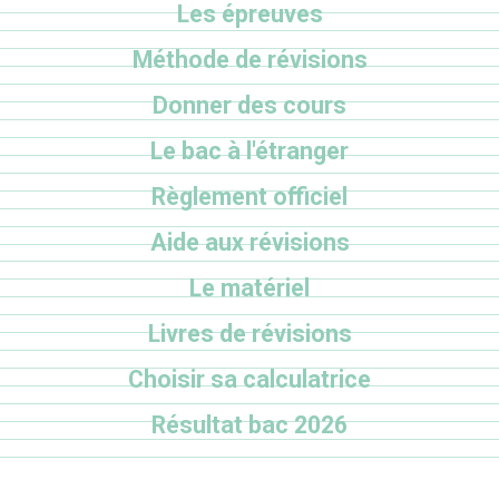
Les épreuves
Méthode de révisions
Donner des cours
Le bac à l'étranger
Règlement officiel
Aide aux révisions
Le matériel
Livres de révisions
Choisir sa calculatrice
Résultat bac 2026