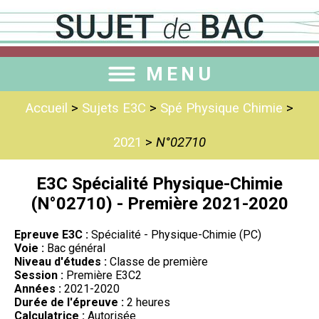
MENU
Accueil
>
Sujets E3C
>
Spé Physique Chimie
>
2021
>
N°02710
E3C Spécialité Physique-Chimie
(N°02710) - Première 2021-2020
Epreuve E3C :
Spécialité - Physique-Chimie (PC)
Voie :
Bac général
Niveau d'études :
Classe de première
Session :
Première E3C2
Années :
2021-2020
Durée de l'épreuve :
2 heures
Calculatrice :
Autorisée