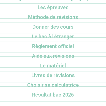
Les épreuves
Méthode de révisions
Donner des cours
Le bac à l'étranger
Règlement officiel
Aide aux révisions
Le matériel
Livres de révisions
Choisir sa calculatrice
Résultat bac 2026