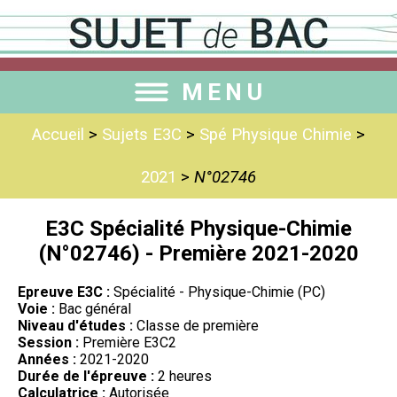
MENU
Accueil
>
Sujets E3C
>
Spé Physique Chimie
>
2021
>
N°02746
E3C Spécialité Physique-Chimie
(N°02746) - Première 2021-2020
Epreuve E3C :
Spécialité - Physique-Chimie (PC)
Voie :
Bac général
Niveau d'études :
Classe de première
Session :
Première E3C2
Années :
2021-2020
Durée de l'épreuve :
2 heures
Calculatrice :
Autorisée