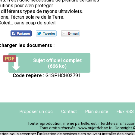
utions pour s'en protéger.
 différents types de rayons ultraviolets.
zone, l'écran solaire de la Terre.
Soleil... sans coup de soleil.
charger les documents :
Sujet officiel complet
(666 ko)
Code repère :
G1SPHCH02791
Proposer un doc
Contact
Plan du site
Flux RSS
Toute reproduction, même partielle, est interdite sans l'acc
Tous droits réservés - www.sujetdebac.fr - Copyright 
tion, vous acceptez l'utilisation de services tiers pouvant installer des cook