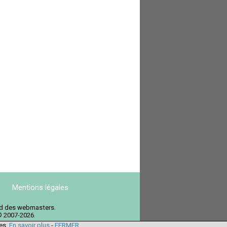
Mentions légales
ord des webmasters.
© 2007-2026.
ies.
En savoir plus
-
FERMER