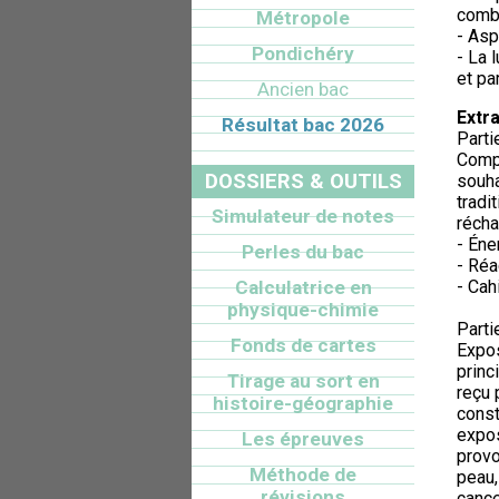
comb
Métropole
- As
Pondichéry
- La 
et par
Ancien bac
Extra
Résultat bac 2026
Partie
Compa
DOSSIERS & OUTILS
souha
tradi
Simulateur de notes
récha
- Éne
Perles du bac
- Réa
Calculatrice en
- Cah
physique-chimie
Partie
Fonds de cartes
Expos
princ
Tirage au sort en
reçu 
histoire-géographie
const
expos
Les épreuves
prov
Méthode de
peau,
révisions
cance