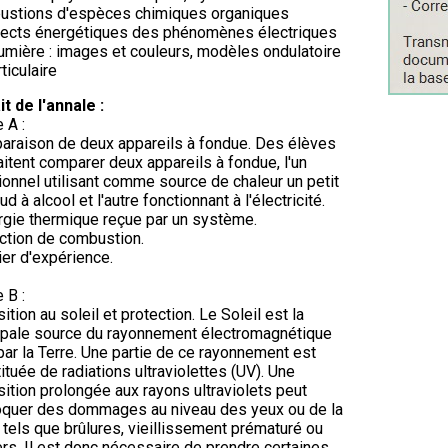
ustions d'espèces chimiques organiques
pects énergétiques des phénomènes électriques
lumière : images et couleurs, modèles ondulatoire
ticulaire
it de l'annale :
 A :
raison de deux appareils à fondue. Des élèves
itent comparer deux appareils à fondue, l'un
tionnel utilisant comme source de chaleur un petit
ud à alcool et l'autre fonctionnant à l'électricité.
rgie thermique reçue par un système.
ction de combustion.
ier d'expérience.
 B :
ition au soleil et protection. Le Soleil est la
ipale source du rayonnement électromagnétique
par la Terre. Une partie de ce rayonnement est
ituée de radiations ultraviolettes (UV). Une
ition prolongée aux rayons ultraviolets peut
oquer des dommages au niveau des yeux ou de la
 tels que brûlures, vieillissement prématuré ou
rs. Il est donc nécessaire de prendre certaines