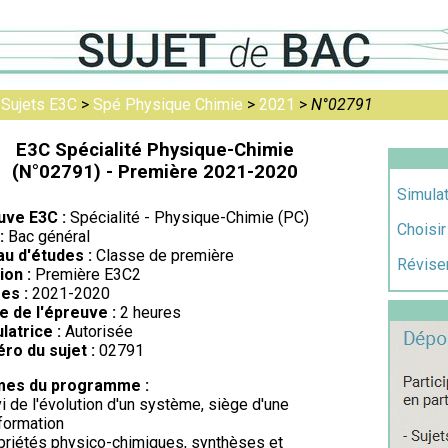
>
Sujets E3C
>
Spé Physique Chimie
>
2021
>
N°02791
E3C Spécialité Physique-Chimie
(N°02791) - Première 2021-2020
Simulat
uve E3C :
Spécialité - Physique-Chimie (PC)
Choisir
:
Bac général
au d'études :
Classe de première
Réviser
ion :
Première E3C2
es :
2021-2020
e de l'épreuve :
2 heures
latrice :
Autorisée
ro du sujet :
02791
es du programme :
vi de l'évolution d'un système, siège d'une
formation
priétés physico-chimiques, synthèses et