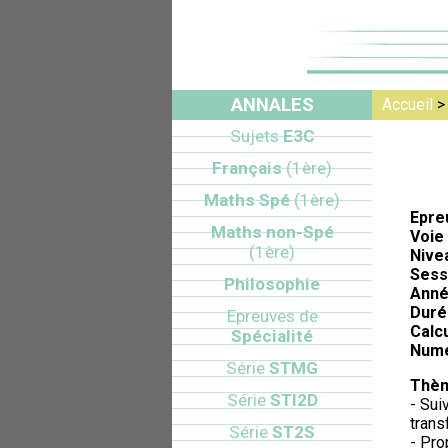
ANNALES
Accueil
Sujets
E3C
Français
(1ère)
Maths Spé
(1ère)
Epre
Maths non-Spé
Voie 
(1ère)
Nive
Sess
Philosophie
Anné
Duré
Epreuves de
Calcu
Spécialité
Numé
Série
STMG
Thèm
Série
STI2D
- Sui
trans
Série
ST2S
- Pro