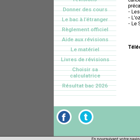
préca
Donner des cours
- Les
- L'o
Le bac à l'étranger
- Le 
Règlement officiel
Aide aux révisions
Télé
Le matériel
Livres de révisions
Choisir sa
calculatrice
Résultat bac 2026
En poursuivant votre naviga