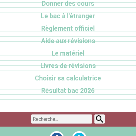
Donner des cours
Le bac à l'étranger
Règlement officiel
Aide aux révisions
Le matériel
Livres de révisions
Choisir sa calculatrice
Résultat bac 2026