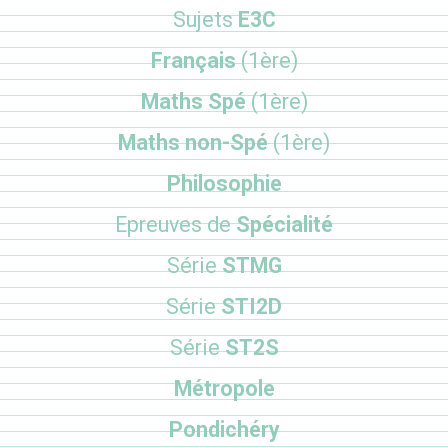
Sujets
E3C
Français
(1ère)
Maths Spé
(1ère)
Maths non-Spé
(1ère)
Philosophie
Epreuves de
Spécialité
Série
STMG
Série
STI2D
Série
ST2S
Métropole
Pondichéry