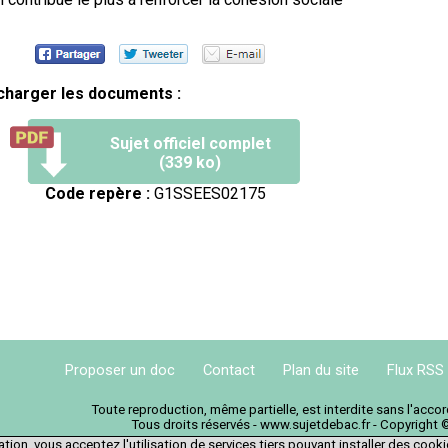
charger les documents :
Sujet officiel complet
(339 ko)
Code repère :
G1SSEES02175
Proposer un doc
Contact
Plan du site
Flux RSS
Toute reproduction, même partielle, est interdite sans l'acc
Tous droits réservés - www.sujetdebac.fr - Copyright 
tion, vous acceptez l'utilisation de services tiers pouvant installer des cook