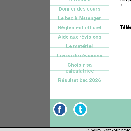
?
Donner des cours
Le bac à l'étranger
Règlement officiel
Télé
Aide aux révisions
Le matériel
Livres de révisions
Choisir sa
calculatrice
Résultat bac 2026
En poursuivant votre naviga