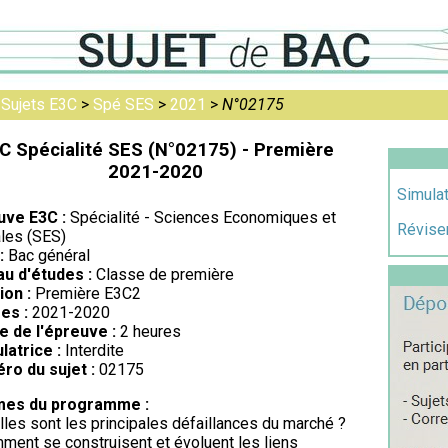
>
Sujets E3C
>
Spé SES
>
2021
>
N°02175
C Spécialité SES (N°02175) - Première
2021-2020
Simulat
uve E3C :
Spécialité - Sciences Economiques et
Réviser
les (SES)
:
Bac général
au d'études :
Classe de première
ion :
Première E3C2
es :
2021-2020
e de l'épreuve :
2 heures
latrice :
Interdite
ro du sujet :
02175
es du programme :
lles sont les principales défaillances du marché ?
ment se construisent et évoluent les liens