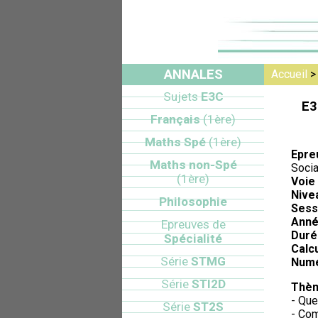
ANNALES
Accueil
Sujets
E3C
E3
Français
(1ère)
Maths Spé
(1ère)
Epre
Maths non-Spé
Socia
(1ère)
Voie 
Nive
Philosophie
Sess
Anné
Epreuves de
Duré
Spécialité
Calcu
Série
STMG
Numé
Série
STI2D
Thèm
- Que
Série
ST2S
- Com