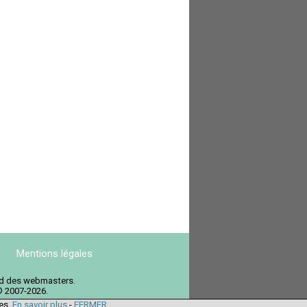
Mentions légales
ord des webmasters.
© 2007-2026.
ies.
En savoir plus
-
FERMER