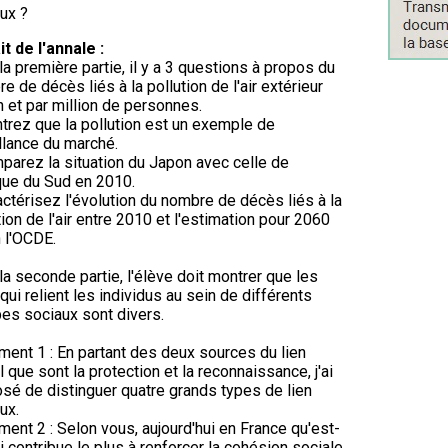
ux ?
it de l'annale :
la première partie, il y a 3 questions à propos du
e de décès liés à la pollution de l'air extérieur
n et par million de personnes.
trez que la pollution est un exemple de
llance du marché.
parez la situation du Japon avec celle de
ique du Sud en 2010.
actérisez l'évolution du nombre de décès liés à la
tion de l'air entre 2010 et l'estimation pour 2060
 l'OCDE.
la seconde partie, l'élève doit montrer que les
 qui relient les individus au sein de différents
es sociaux sont divers.
ent 1 : En partant des deux sources du lien
l que sont la protection et la reconnaissance, j'ai
sé de distinguer quatre grands types de lien
ux.
ent 2 : Selon vous, aujourd'hui en France qu'est-
i contribue le plus à renforcer la cohésion sociale