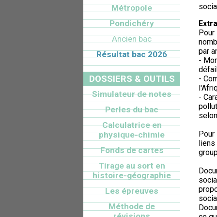
socia
Métropole
Pondichéry
Extra
Pour 
Ancien bac
nombr
par a
Résultat bac 2026
- Mon
défai
DOSSIERS & OUTILS
- Com
l'Afr
Simulateur de notes
- Car
pollu
Perles du bac
selon
Calculatrice en
Pour 
physique-chimie
liens
Fonds de cartes
group
Tirage au sort en
Docum
histoire-géographie
socia
propo
Les épreuves
socia
Méthode de
Docum
révisions
ce qu