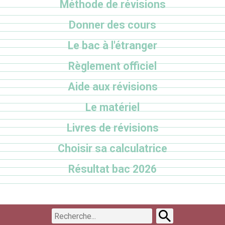
Méthode de révisions
Donner des cours
Le bac à l'étranger
Règlement officiel
Aide aux révisions
Le matériel
Livres de révisions
Choisir sa calculatrice
Résultat bac 2026