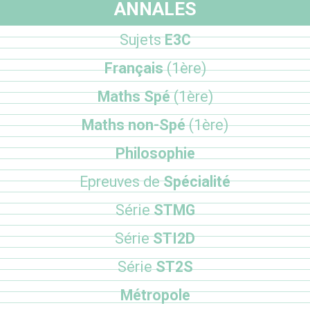
ANNALES
Sujets
E3C
Français
(1ère)
Maths Spé
(1ère)
Maths non-Spé
(1ère)
Philosophie
Epreuves de
Spécialité
Série
STMG
Série
STI2D
Série
ST2S
Métropole