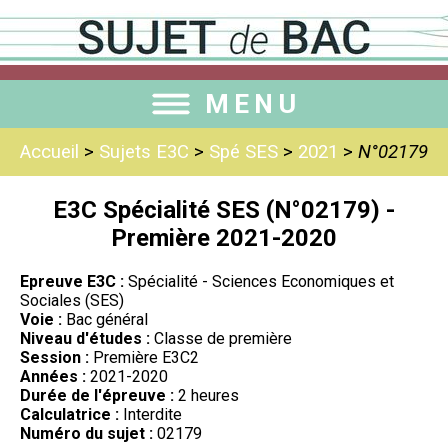
MENU
Accueil
>
Sujets E3C
>
Spé SES
>
2021
>
N°02179
E3C Spécialité SES (N°02179) -
Première 2021-2020
Epreuve E3C :
Spécialité - Sciences Economiques et
Sociales (SES)
Voie :
Bac général
Niveau d'études :
Classe de première
Session :
Première E3C2
Années :
2021-2020
Durée de l'épreuve :
2 heures
Calculatrice :
Interdite
Numéro du sujet :
02179