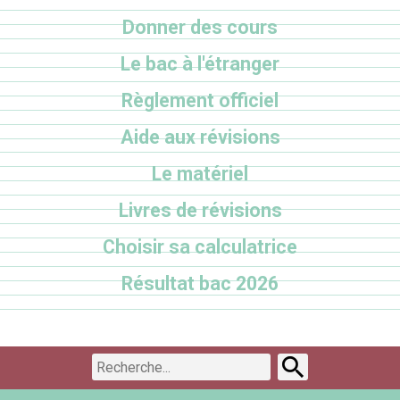
Donner des cours
Le bac à l'étranger
Règlement officiel
Aide aux révisions
Le matériel
Livres de révisions
Choisir sa calculatrice
Résultat bac 2026