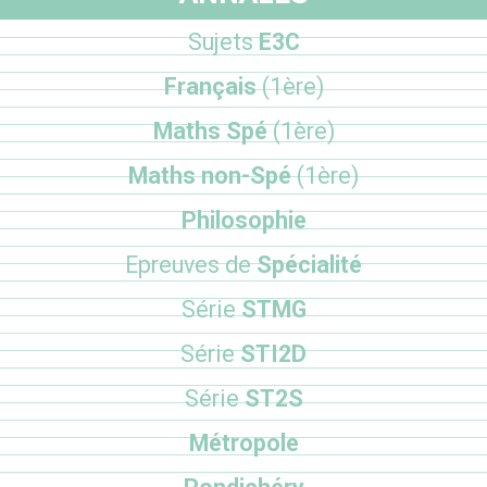
Sujets
E3C
Français
(1ère)
Maths Spé
(1ère)
Maths non-Spé
(1ère)
Philosophie
Epreuves de
Spécialité
Série
STMG
Série
STI2D
Série
ST2S
Métropole