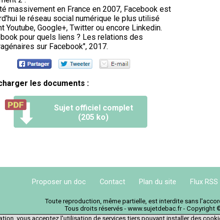
té massivement en France en 2007, Facebook est
rd'hui le réseau social numérique le plus utilisé
t Youtube, Google+, Twitter ou encore Linkedin.
book pour quels liens ? Les relations des
agénaires sur Facebook", 2017.
charger les documents :
Sujet officiel complet
(205 ko)
Proposer un doc
Contact
Plan du site
Flux RSS
Toute reproduction, même partielle, est interdite sans l'acc
Tous droits réservés - www.sujetdebac.fr - Copyright 
tion, vous acceptez l'utilisation de services tiers pouvant installer des cook