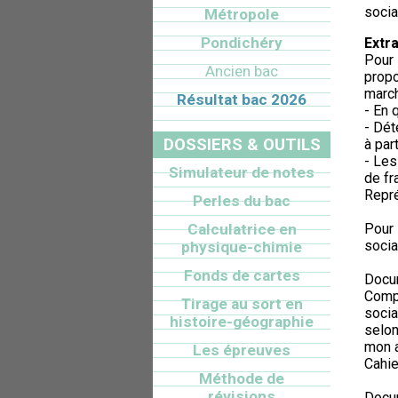
socia
Métropole
Pondichéry
Extra
Pour 
Ancien bac
propo
march
Résultat bac 2026
- En 
- Dét
DOSSIERS & OUTILS
à par
- Les
Simulateur de notes
de fr
Repré
Perles du bac
Calculatrice en
Pour 
socia
physique-chimie
Fonds de cartes
Docum
Compo
Tirage au sort en
socia
histoire-géographie
selon
mon a
Les épreuves
Cahie
Méthode de
révisions
Docum