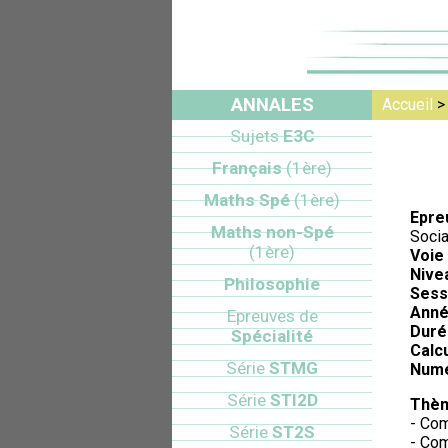
ANNALES
Accueil
Sujets
E3C
Français
(1ère)
Maths Spé
(1ère)
Epre
Maths non-Spé
Socia
(1ère)
Voie 
Nive
Philosophie
Sess
Anné
Epreuves de
Duré
Spécialité
Calcu
Série
STMG
Numé
Série
STI2D
Thèm
- Com
Série
ST2S
- Com