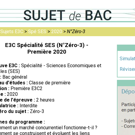
>
Sujets E3C
>
Spé SES
>
2020
>
N°Zéro-3
E3C Spécialité SES (N°Zéro-3) -
Première 2020
Simulat
uve E3C :
Spécialité - Sciences Economiques et
Réviser
les (SES)
:
Bac général
au d'études :
Classe de première
ion :
Première E3C2
e :
2020
e de l'épreuve :
2 heures
latrice :
Interdite
ro du sujet :
Zéro-3
es du programme :
ment un marché concurrentiel fonctionne-t-il ?
ment se construisent et évoluent les liens