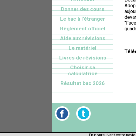
Adop
Donner des cours
aujou
devan
Le bac à l'étranger
"Face
Règlement officiel
quadr
Aide aux révisions
Le matériel
Télé
Livres de révisions
Choisir sa
calculatrice
Résultat bac 2026
En poursuivant votre naviga