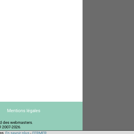
Mentions légales
ord des webmasters.
© 2007-2026.
ies.
En savoir plus
-
FERMER