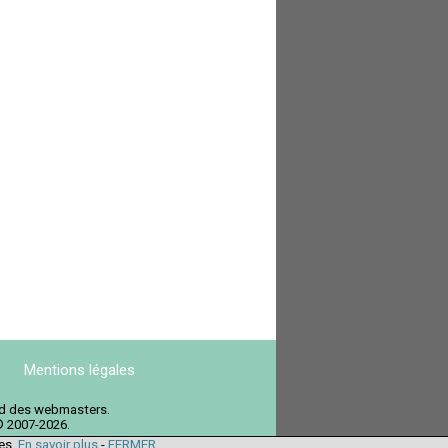
Mentions légales
ord des webmasters.
© 2007-2026.
ies.
En savoir plus
-
FERMER