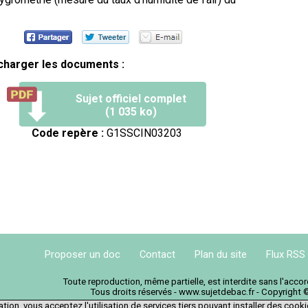
charger les documents :
Sujet officiel complet
(1 035 ko)
Code repère :
G1SSCIN03203
Proposer un doc
Contact
Plan du site
Flux RSS
Toute reproduction, même partielle, est interdite sans l'acc
Tous droits réservés - www.sujetdebac.fr - Copyright 
tion, vous acceptez l'utilisation de services tiers pouvant installer des cook