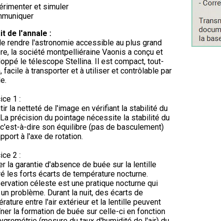
érimenter et simuler
mmuniquer
it de l'annale :
de rendre l'astronomie accessible au plus grand
e, la société montpelliéraine Vaonis a conçu et
oppé le télescope Stellina. Il est compact, tout-
, facile à transporter et à utiliser et contrôlable par
e.
ice 1 :
tir la netteté de l'image en vérifiant la stabilité du
 La précision du pointage nécessite la stabilité du
 c'est-à-dire son équilibre (pas de basculement)
apport à l'axe de rotation.
ice 2 :
er la garantie d'absence de buée sur la lentille
é les forts écarts de température nocturne.
ervation céleste est une pratique nocturne qui
un problème. Durant la nuit, des écarts de
rature entre l'air extérieur et la lentille peuvent
îner la formation de buée sur celle-ci en fonction
hygrométrie (mesure du taux d'humidité de l'air) du