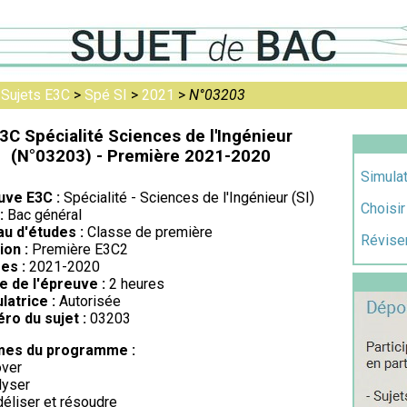
>
Sujets E3C
>
Spé SI
>
2021
>
N°03203
3C Spécialité Sciences de l'Ingénieur
(N°03203) - Première 2021-2020
Simulat
uve E3C :
Spécialité - Sciences de l'Ingénieur (SI)
Choisir
:
Bac général
au d'études :
Classe de première
Réviser
ion :
Première E3C2
es :
2021-2020
e de l'épreuve :
2 heures
latrice :
Autorisée
ro du sujet :
03203
es du programme :
over
lyser
éliser et résoudre