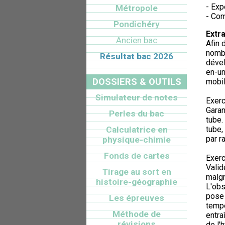
- Exp
Métropole
- Co
Pondichéry
Extra
Ancien bac
Afin 
nombr
Résultat bac 2026
dével
en-un
DOSSIERS & OUTILS
mobil
Simulateur de notes
Exerc
Garan
Perles du bac
tube.
Calculatrice en
tube,
par r
physique-chimie
Fonds de cartes
Exerc
Valid
Tirage au sort en
malgr
histoire-géographie
L'obs
pose 
Les épreuves
tempé
Méthode de
entra
révisions
de l'