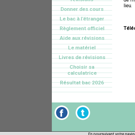
lieu.
Donner des cours
Le bac à l'étranger
Règlement officiel
Télé
Aide aux révisions
Le matériel
Livres de révisions
Choisir sa
calculatrice
Résultat bac 2026
En poursuivant votre naviga