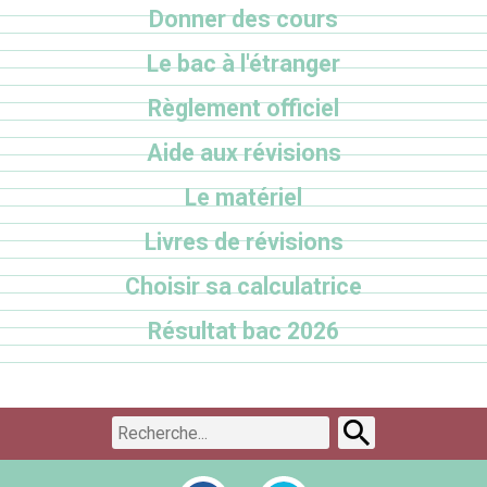
Donner des cours
Le bac à l'étranger
Règlement officiel
Aide aux révisions
Le matériel
Livres de révisions
Choisir sa calculatrice
Résultat bac 2026