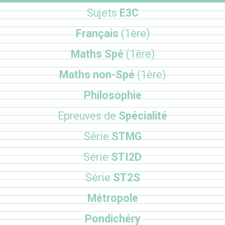
Sujets
E3C
Français
(1ère)
Maths Spé
(1ère)
Maths non-Spé
(1ère)
Philosophie
Epreuves de
Spécialité
Série
STMG
Série
STI2D
Série
ST2S
Métropole
Pondichéry