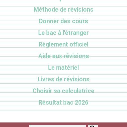
Méthode de révisions
Donner des cours
Le bac à l'étranger
Règlement officiel
Aide aux révisions
Le matériel
Livres de révisions
Choisir sa calculatrice
Résultat bac 2026