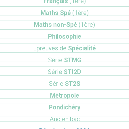
Français
(1ère)
Maths Spé
(1ère)
Maths non-Spé
(1ère)
Philosophie
Epreuves de
Spécialité
Série
STMG
Série
STI2D
Série
ST2S
Métropole
Pondichéry
Ancien bac