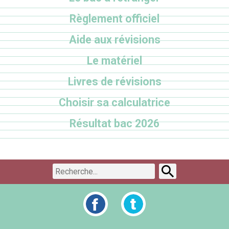
Règlement officiel
Aide aux révisions
Le matériel
Livres de révisions
Choisir sa calculatrice
Résultat bac 2026