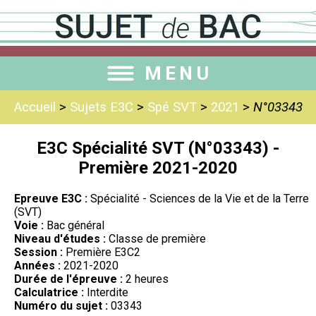
MENU
Accueil
>
Sujets E3C
>
Spé SVT
>
2021
>
N°03343
E3C Spécialité SVT (N°03343) -
Première 2021-2020
Epreuve E3C :
Spécialité - Sciences de la Vie et de la Terre
(SVT)
Voie :
Bac général
Niveau d'études :
Classe de première
Session :
Première E3C2
Années :
2021-2020
Durée de l'épreuve :
2 heures
Calculatrice :
Interdite
Numéro du sujet :
03343