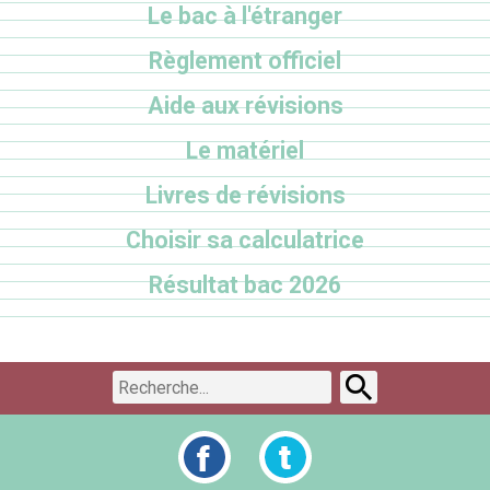
Le bac à l'étranger
Règlement officiel
Aide aux révisions
Le matériel
Livres de révisions
Choisir sa calculatrice
Résultat bac 2026