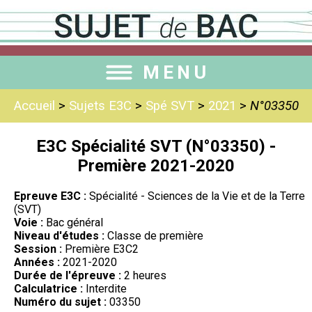
MENU
Accueil
>
Sujets E3C
>
Spé SVT
>
2021
>
N°03350
E3C Spécialité SVT (N°03350) -
Première 2021-2020
Epreuve E3C :
Spécialité - Sciences de la Vie et de la Terre
(SVT)
Voie :
Bac général
Niveau d'études :
Classe de première
Session :
Première E3C2
Années :
2021-2020
Durée de l'épreuve :
2 heures
Calculatrice :
Interdite
Numéro du sujet :
03350