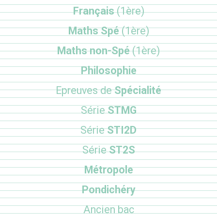
Français
(1ère)
Maths Spé
(1ère)
Maths non-Spé
(1ère)
Philosophie
Epreuves de
Spécialité
Série
STMG
Série
STI2D
Série
ST2S
Métropole
Pondichéry
Ancien bac