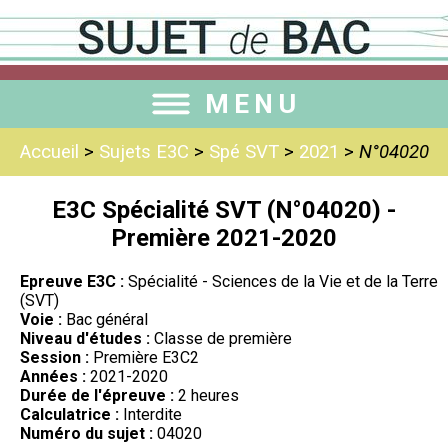
MENU
Accueil
>
Sujets E3C
>
Spé SVT
>
2021
>
N°04020
E3C Spécialité SVT (N°04020) -
Première 2021-2020
Epreuve E3C :
Spécialité - Sciences de la Vie et de la Terre
(SVT)
Voie :
Bac général
Niveau d'études :
Classe de première
Session :
Première E3C2
Années :
2021-2020
Durée de l'épreuve :
2 heures
Calculatrice :
Interdite
Numéro du sujet :
04020