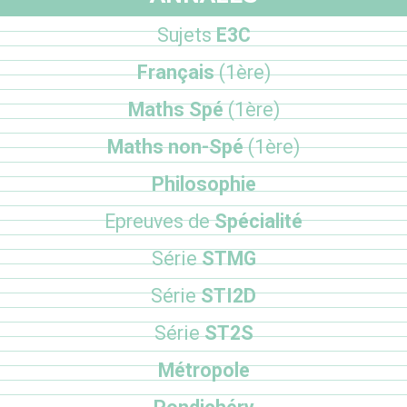
Sujets
E3C
Français
(1ère)
Maths Spé
(1ère)
Maths non-Spé
(1ère)
Philosophie
Epreuves de
Spécialité
Série
STMG
Série
STI2D
Série
ST2S
Métropole