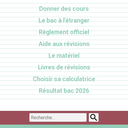
Donner des cours
Le bac à l'étranger
Règlement officiel
Aide aux révisions
Le matériel
Livres de révisions
Choisir sa calculatrice
Résultat bac 2026