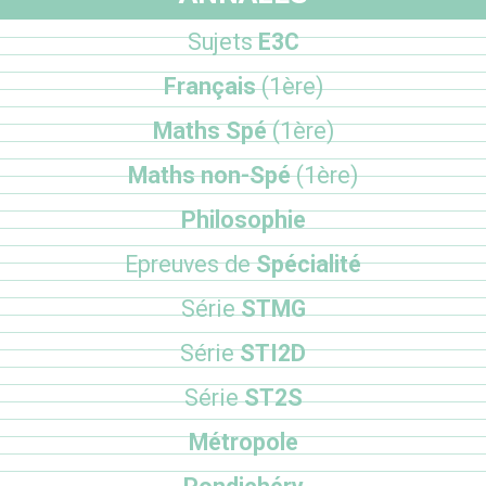
Sujets
E3C
Français
(1ère)
Maths Spé
(1ère)
Maths non-Spé
(1ère)
Philosophie
Epreuves de
Spécialité
Série
STMG
Série
STI2D
Série
ST2S
Métropole