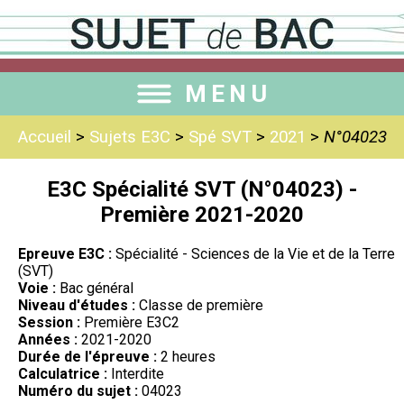
MENU
Accueil
>
Sujets E3C
>
Spé SVT
>
2021
>
N°04023
E3C Spécialité SVT (N°04023) -
Première 2021-2020
Epreuve E3C :
Spécialité - Sciences de la Vie et de la Terre
(SVT)
Voie :
Bac général
Niveau d'études :
Classe de première
Session :
Première E3C2
Années :
2021-2020
Durée de l'épreuve :
2 heures
Calculatrice :
Interdite
Numéro du sujet :
04023