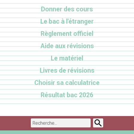
Donner des cours
Le bac à l'étranger
Règlement officiel
Aide aux révisions
Le matériel
Livres de révisions
Choisir sa calculatrice
Résultat bac 2026