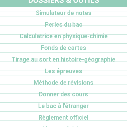
DOSSIERS & OUTILS
Simulateur de notes
Perles du bac
Calculatrice en physique-chimie
Fonds de cartes
Tirage au sort en histoire-géographie
Les épreuves
Méthode de révisions
Donner des cours
Le bac à l'étranger
Règlement officiel