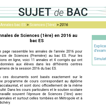
>
Annales bac ES
>
Sciences (1ère)
>
2016
nnales de Sciences (1ère) en 2016 au
bac ES
Explica
d'exam
e page rassemble les annales de l'année 2016 pour
reuve de Sciences (Première) au bac ES. Pour les
Simula
sions en ligne, voici 11 annales et 4 corrigés qui ont
 données aux élèves dans les différents centres
amens de la session 2016 du bac ES.
s ces documents sont basés exactement sur le
e programme de cours correspondant au diplôme
accalauréat, et sont donc officiellement de la même
iculté. Dans les cours particuliers et le soutien scolaire
ravaille souvent l'épreuve de Sciences (1ère) avec
annales et surtout celles tombées en Métropole et à
ichéry.