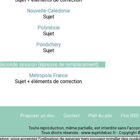
Nouvelle-Calédonie
Sujet
Polynésie
Sujet
Pondichéry
Sujet
Seconde session (épreuve de remplacement)
Métropole France
Sujet + éléments de correction
Proposer un doc
Contact
Plan du site
Flux RSS
Toute reproduction, même partielle, est interdite sans l'acc
Tous droits réservés - www.sujetdebac.fr - Copyright 
tion, vous acceptez l'utilisation de services tiers pouvant installer des cook