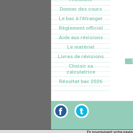
Donner des cours
Le bac à l'étranger
Règlement officiel
Aide aux révisions
Le matériel
Livres de révisions
Choisir sa
calculatrice
Résultat bac 2026
En poursuivant votre naviga