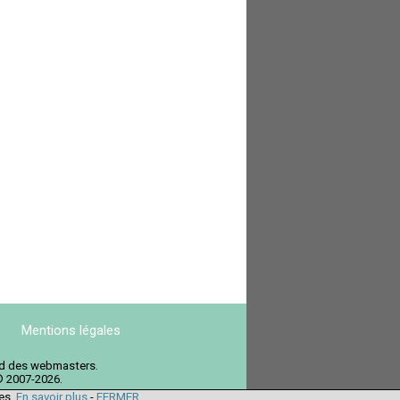
Mentions légales
ord des webmasters.
© 2007-2026.
ies.
En savoir plus
-
FERMER