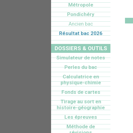
Métropole
Pondichéry
Ancien bac
Résultat bac 2026
DOSSIERS & OUTILS
Simulateur de notes
Perles du bac
Calculatrice en
physique-chimie
Fonds de cartes
Tirage au sort en
histoire-géographie
Les épreuves
Méthode de
révisions