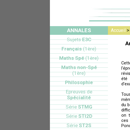
ANNALES
Accueil
Sujets
E3C
A
Français
(1ère)
Maths Spé
(1ère)
Cett
Maths non-Spé
l'ép
(1ère)
révi
été
Philosophie
d'ex
Epreuves de
Tou
Spécialité
mêm
du b
Série
STMG
diff
on t
Série
STI2D
ces 
Série
ST2S
Pond