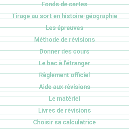
Fonds de cartes
Tirage au sort en histoire-géographie
Les épreuves
Méthode de révisions
Donner des cours
Le bac à l'étranger
Règlement officiel
Aide aux révisions
Le matériel
Livres de révisions
Choisir sa calculatrice