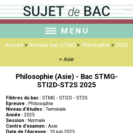
MENU
Accueil
>
Annales bac STMG
>
Philosophie
>
2025
>
Asie
Philosophie (Asie) - Bac STMG-
STI2D-ST2S 2025
Filières du bac :
STMG - STI2D - ST2S
Epreuve :
Philosophie
Niveau d'études :
Terminale
Année :
2025
Session :
Normale
Centre d'examen :
Asie
Date de l'épreuve :
10 juin 2025