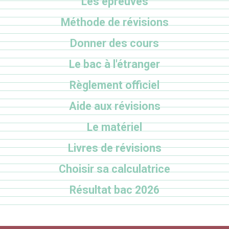
Les épreuves
Méthode de révisions
Donner des cours
Le bac à l'étranger
Règlement officiel
Aide aux révisions
Le matériel
Livres de révisions
Choisir sa calculatrice
Résultat bac 2026