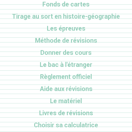
Fonds de cartes
Tirage au sort en histoire-géographie
Les épreuves
Méthode de révisions
Donner des cours
Le bac à l'étranger
Règlement officiel
Aide aux révisions
Le matériel
Livres de révisions
Choisir sa calculatrice