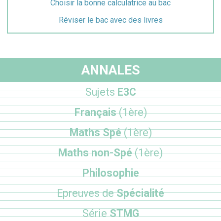
Choisir la bonne calculatrice au bac
Réviser le bac avec des livres
ANNALES
Sujets
E3C
Français
(1ère)
Maths Spé
(1ère)
Maths non-Spé
(1ère)
Philosophie
Epreuves de
Spécialité
Série
STMG