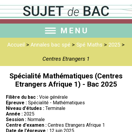
MENU
Accueil
>
Annales bac spé
>
Spé Maths
>
2025
>
Centres Etrangers 1
Spécialité Mathématiques (Centres
Etrangers Afrique 1) - Bac 2025
Filière du bac :
Voie générale
Epreuve :
Spécialité - Mathématiques
Niveau d'études :
Terminale
Année :
2025
Session :
Normale
Centre d'examen :
Centres Etrangers Afrique 1
Date de l'épreuve :
12 juin 2025