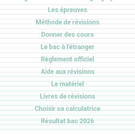
Les épreuves
Méthode de révisions
Donner des cours
Le bac à l'étranger
Règlement officiel
Aide aux révisions
Le matériel
Livres de révisions
Choisir sa calculatrice
Résultat bac 2026